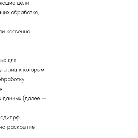
ляющие цели
щих обработке,
ли косвенно
ых для
га лиц к которым
обработку
я
х данных (далее —
едит.рф.
 на раскрытие
.