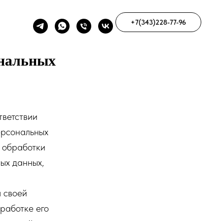
+7(343)228-77-96
ональных
тветствии
ерсональных
к обработки
ых данных,
я своей
работке его