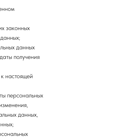
ленном
их законных
 данных;
альных данных
 даты получения
 к настоящей
ты персональных
 изменения,
альных данных,
нных;
рсональных