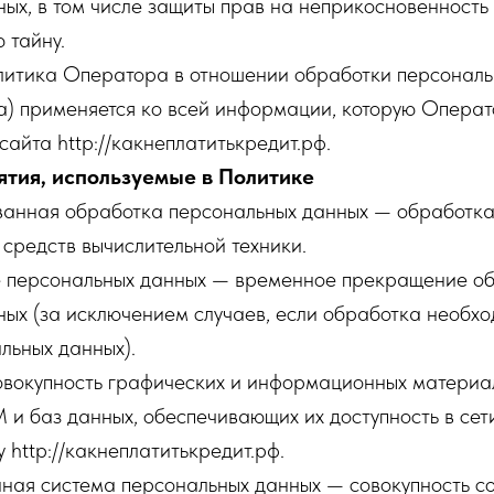
ых, в том числе защиты прав на неприкосновенность 
 тайну.
олитика Оператора в отношении обработки персонал
а) применяется ко всей информации, которую Операт
сайта http://какнеплатитькредит.рф.
ятия, используемые в Политике
ованная обработка персональных данных — обработк
средств вычислительной техники.
е персональных данных — временное прекращение о
ых (за исключением случаев, если обработка необхо
льных данных).
овокупность графических и информационных материал
и баз данных, обеспечивающих их доступность в сет
 http://какнеплатитькредит.рф.
ная система персональных данных — совокупность 