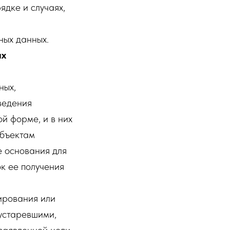
ядке и случаях,
ных данных.
ых
ных,
ведения
й форме, и в них
убъектам
е основания для
к ее получения
ирования или
 устаревшими,