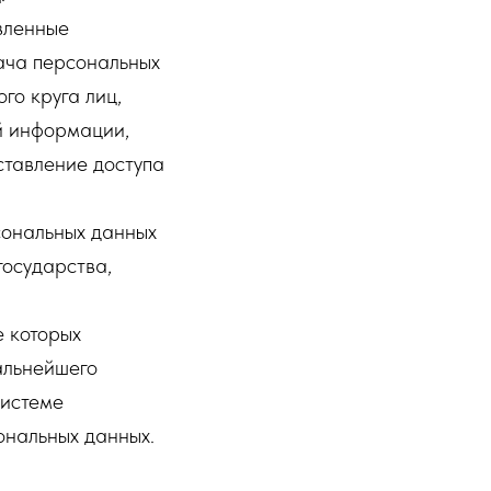
вленные
ача персональных
го круга лиц,
й информации,
тавление доступа
сональных данных
государства,
е которых
альнейшего
системе
ональных данных.