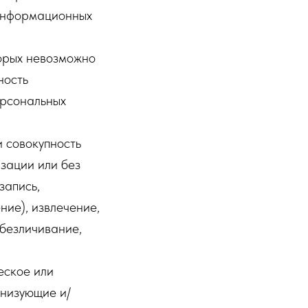
 информационных
торых невозможно
ность
ерсональных
 совокупность
зации или без
запись,
ние), извлечение,
обезличивание,
еское или
анизующие и/