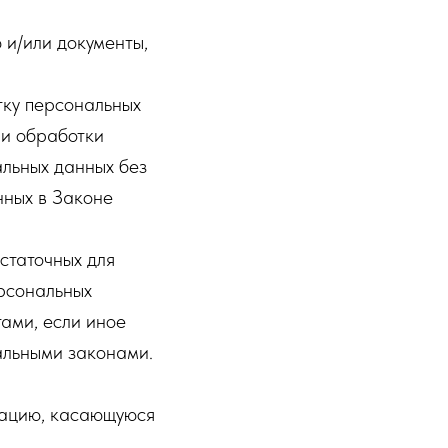
 и/или документы,
тку персональных
ии обработки
льных данных без
нных в Законе
статочных для
рсональных
ами, если иное
альными законами.
мацию, касающуюся